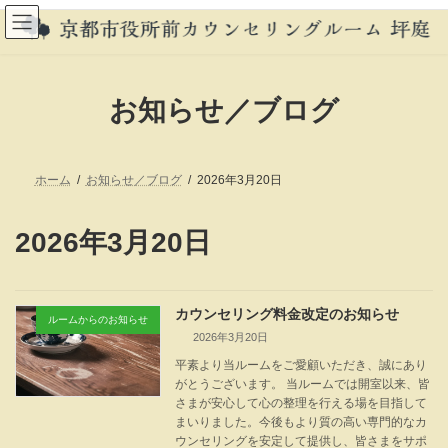
コ
ナ
ン
ビ
テ
ゲ
ン
ー
ツ
シ
へ
ョ
お知らせ／ブログ
ス
ン
キ
に
ッ
移
プ
動
ホーム
お知らせ／ブログ
2026年3月20日
2026年3月20日
カウンセリング料金改定のお知らせ
ルームからのお知らせ
2026年3月20日
平素より当ルームをご愛顧いただき、誠にあり
がとうございます。 当ルームでは開室以来、皆
さまが安心して心の整理を行える場を目指して
まいりました。今後もより質の高い専門的なカ
ウンセリングを安定して提供し、皆さまをサポ