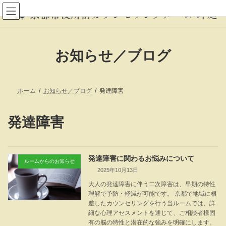
コ
ナ
ン
ビ
テ
ゲ
ン
ー
ツ
シ
へ
ョ
お知らせ／ブログ
ス
ン
キ
に
ッ
移
プ
動
ホーム
お知らせ／ブログ
発達障害
発達障害
発達障害に関わるお悩みについて
ルームからのお知らせ
2025年10月13日
大人の発達障害に伴う二次障害は、早期の特性
理解で予防・軽減が可能です。 京都で地域に根
差したカウンセリングを行う当ルームでは、詳
細な心理アセスメントを通じて、ご相談者様固
有の脳の特性と潜在的な強みを明確にします。