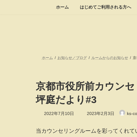
コ
ナ
ホーム
はじめてご利用される方へ
ン
ビ
テ
ゲ
ン
ー
ツ
シ
へ
ョ
ス
ン
キ
に
ッ
移
ホーム
お知らせ／ブログ
ルームからのお知らせ
京
プ
動
京都市役所前カウンセ
坪庭だより#3
最
2022年7月10日
2023年2月3日
ks-c
終
更
新
当カウンセリングルームを彩ってくれて
日