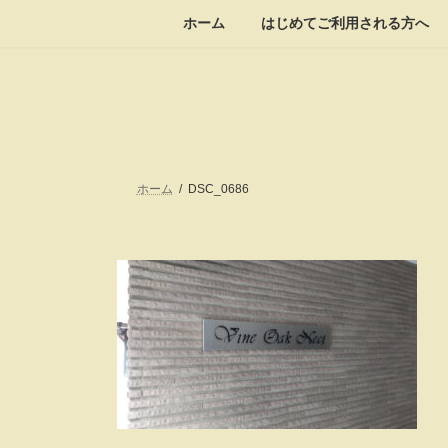
コ
ナ
ホーム
はじめてご利用される方へ
ン
ビ
テ
ゲ
ン
ー
ツ
シ
へ
ョ
ス
ン
キ
に
ッ
移
ホーム
DSC_0686
プ
動