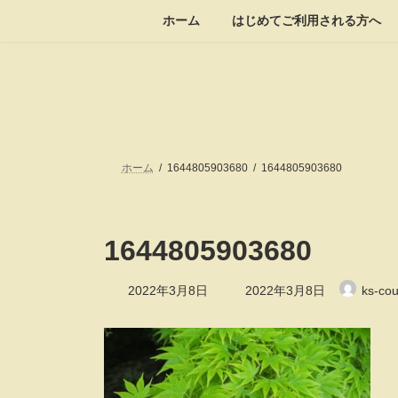
コ
ナ
ホーム
はじめてご利用される方へ
ン
ビ
テ
ゲ
ン
ー
ツ
シ
へ
ョ
ス
ン
キ
に
ッ
移
ホーム
1644805903680
1644805903680
プ
動
1644805903680
最
2022年3月8日
2022年3月8日
ks-cou
終
更
新
日
時
: