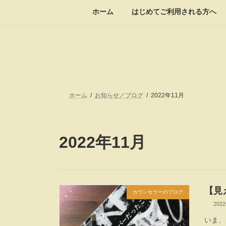
コ
ナ
ホーム
はじめてご利用される方へ
ン
ビ
テ
ゲ
ン
ー
ツ
シ
へ
ョ
ス
ン
キ
に
ッ
移
ホーム
お知らせ／ブログ
2022年11月
プ
動
2022年11月
【見
カウンセラーのブログ
202
いま、