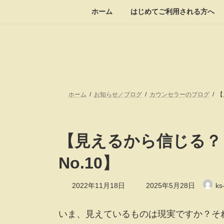
コ
ナ
ホーム
はじめてご利用される方へ
ン
ビ
テ
ゲ
ン
ー
ツ
シ
へ
ョ
ス
ン
キ
に
ッ
移
ホーム
お知らせ／ブログ
カウンセラーのブログ
【
プ
動
【見えるから信じる？
No.10】
最
2022年11月18日
2025年5月28日
ks
終
更
新
いま、見えているものは現実ですか？そ
日