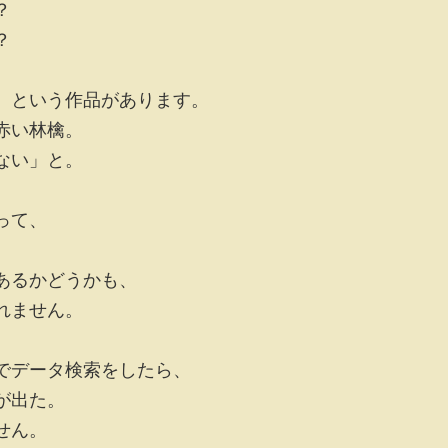
？
？
』という作品があります。
赤い林檎。
ない」と。
って、
あるかどうかも、
れません。
でデータ検索をしたら、
が出た。
せん。