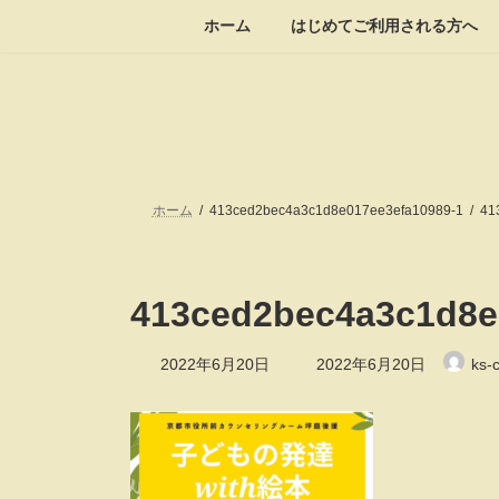
コ
ナ
ホーム
はじめてご利用される方へ
ン
ビ
テ
ゲ
ン
ー
ツ
シ
へ
ョ
ス
ン
キ
に
ッ
移
ホーム
413ced2bec4a3c1d8e017ee3efa10989-1
41
プ
動
413ced2bec4a3c1d8e
最
2022年6月20日
2022年6月20日
ks-
終
更
新
日
時
: