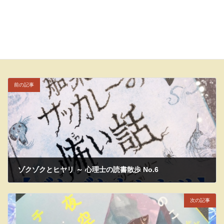
カウンセラーのブログ
カテゴリー
オレンジガール
カウンセリング
ゴルデル
タグ
京都市役所前カウンセリングルーム坪庭
心理士
前の記事
ゾクゾクとヒヤリ ～ 心理士の読書散歩 No.6
2022年7月31日
次の記事