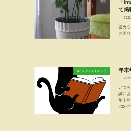
「i
て掲
202
当カウ
お困り
年末
ルームからのお知らせ
202
いつも
誠にあ
年末年
202