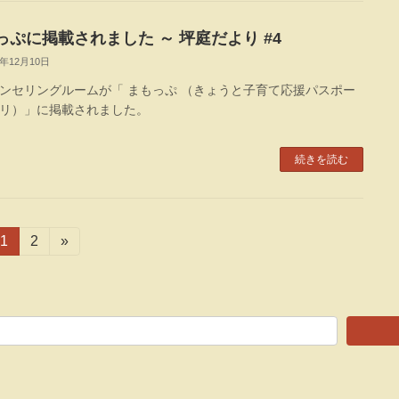
っぷに掲載されました ～ 坪庭だより #4
2年12月10日
ンセリングルームが「 まもっぷ （きょうと子育て応援パスポー
リ）」に掲載されました。
続きを読む
固
1
固
2
»
定
定
ペ
ペ
ー
ー
ジ
ジ