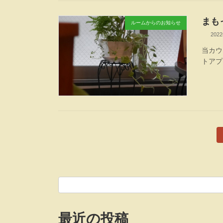
まも
ルームからのお知らせ
202
当カウ
トアプ
投
稿
の
ペ
ー
最近の投稿