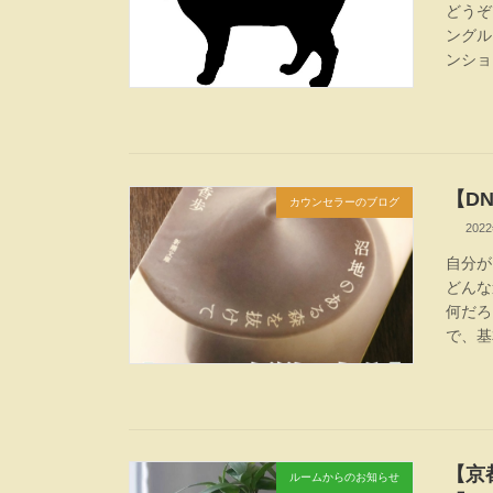
どうぞ
ングル
ンショ
【DN
カウンセラーのブログ
202
自分が
どんな
何だろ
で、基
【京
ルームからのお知らせ