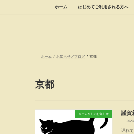
コ
ナ
ホーム
はじめてご利用される方へ
ン
ビ
テ
ゲ
ン
ー
ツ
シ
へ
ョ
ス
ン
キ
に
ッ
移
ホーム
お知らせ／ブログ
京都
プ
動
京都
謹賀新
ルームからのお知らせ
202
遅れて