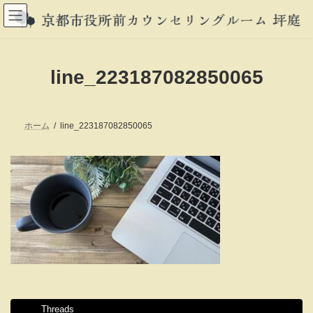
コ
ナ
ン
ビ
テ
ゲ
ン
ー
ツ
シ
へ
ョ
line_223187082850065
ス
ン
キ
に
ッ
移
プ
動
ホーム
line_223187082850065
Threads