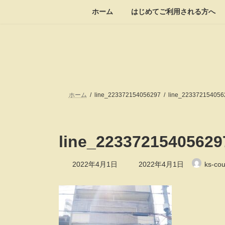
コ
ナ
ホーム
はじめてご利用される方へ
ン
ビ
テ
ゲ
ン
ー
ツ
シ
へ
ョ
ス
ン
キ
に
ッ
移
ホーム
line_223372154056297
line_223372154056
プ
動
line_22337215405629
最
2022年4月1日
2022年4月1日
ks-cou
終
更
新
日
時
: