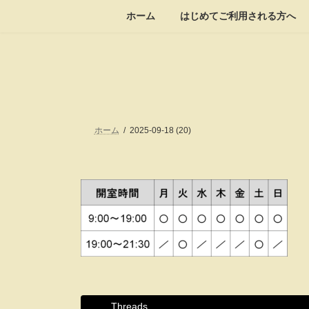
コ
ナ
ホーム
はじめてご利用される方へ
ン
ビ
テ
ゲ
ン
ー
ツ
シ
へ
ョ
ス
ン
キ
に
ッ
移
ホーム
2025-09-18 (20)
プ
動
Threads