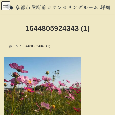
コ
ナ
ン
ビ
テ
ゲ
ン
ー
ツ
シ
へ
ョ
1644805924343 (1)
ス
ン
キ
に
ッ
移
プ
動
ホーム
1644805924343 (1)