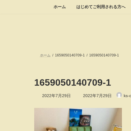
コ
ナ
ホーム
はじめてご利用される方へ
ン
ビ
テ
ゲ
ン
ー
ツ
シ
へ
ョ
ス
ン
キ
に
ッ
移
ホーム
1659050140709-1
1659050140709-1
プ
動
1659050140709-1
最
2022年7月29日
2022年7月29日
ks-
終
更
新
日
時
: