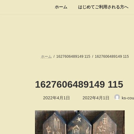
コ
ナ
ホーム
はじめてご利用される方へ
ン
ビ
テ
ゲ
ン
ー
ツ
シ
へ
ョ
ス
ン
キ
に
ッ
移
ホーム
1627606489149 115
1627606489149 115
プ
動
1627606489149 115
最
2022年4月1日
2022年4月1日
ks-cou
終
更
新
日
時
: